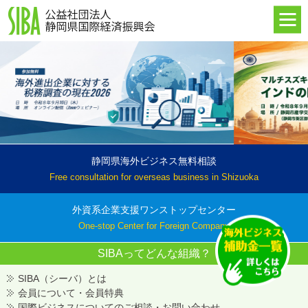
HOME
最新情報
SIBAについて
海外進出支援
イベント・セミナー
海外事業所
静岡県海外ビジネス無料相談
Free consultation for overseas business in Shizuoka
外資系企業支援ワンストップセンター
One-stop Center for Foreign Company
SIBAって
どんな組織？
SIBA（シーバ）とは
会員について・会員特典
国際ビジネスについてのご相談・お問い合わせ