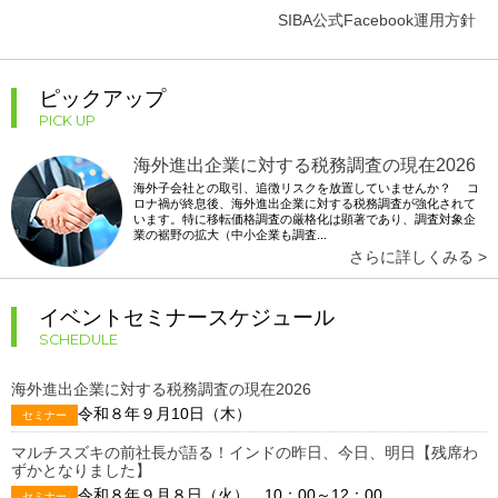
SIBA公式Facebook運用方針
ピックアップ
PICK UP
海外進出企業に対する税務調査の現在2026
海外子会社との取引、追徴リスクを放置していませんか？ コ
ロナ禍が終息後、海外進出企業に対する税務調査が強化されて
います。特に移転価格調査の厳格化は顕著であり、調査対象企
業の裾野の拡大（中小企業も調査...
さらに詳しくみる >
イベントセミナースケジュール
SCHEDULE
海外進出企業に対する税務調査の現在2026
令和８年９月10日（木）
セミナー
マルチスズキの前社長が語る！インドの昨日、今日、明日【残席わ
ずかとなりました】
令和８年９月８日（火） 10：00～12：00
セミナー